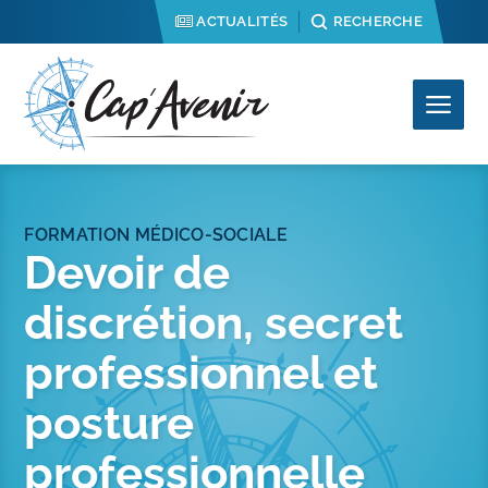
Aller
ACTUALITÉS
RECHERCHE
au
contenu
Me
FORMATION MÉDICO-SOCIALE
Devoir de
discrétion, secret
professionnel et
posture
professionnelle