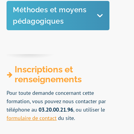
Méthodes et moyens
pédagogiques
Apports
théoriques
et exercices
pratiques.
Echanges avec le formateur et les
stagiaires.
Inscriptions et
Vidéo projecteur, ordinateur portable,
renseignements
ressources multimédias.
Évaluation des acquis
à l’entrée et en
Pour toute demande concernant cette
fin de formation.
formation, vous pouvez nous contacter par
Évaluation de la
satisfaction.
téléphone au
03.20.00.21.96
, ou utiliser le
formulaire de contact
du site.
Remise d’une
attestation
de fin de
formation.