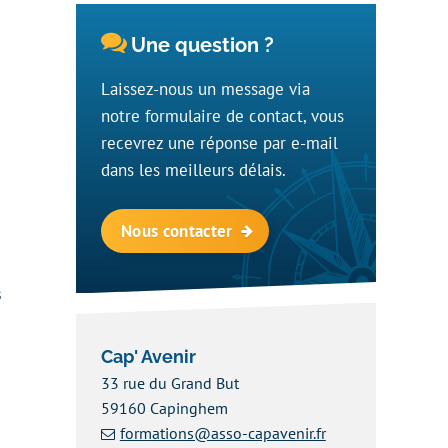
Une question ?
Laissez-nous un message via
notre formulaire de contact, vous
recevrez une réponse par e-mail
dans les meilleurs délais.
Nous contacter
s
Cap' Avenir
33 rue du Grand But
59160 Capinghem
formations@asso-capavenir.fr