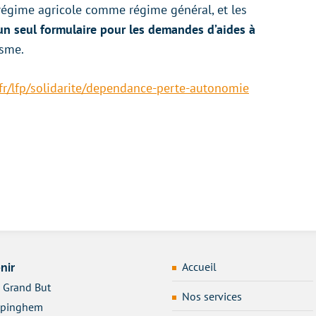
, régime agricole comme régime général, et les
un seul formulaire pour les demandes d’aides à
isme.
fr/lfp/solidarite/dependance-perte-autonomie
Accueil
nir
 Grand But
Nos services
apinghem