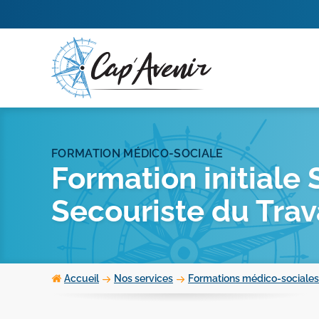
Aller
au
contenu
FORMATION MÉDICO-SOCIALE
Formation initiale
Secouriste du Trava
Accueil
Nos services
Formations médico-sociales