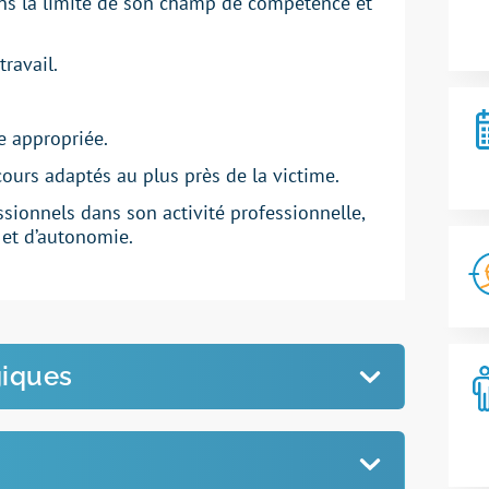
s la limite de son champ de compétence et
travail.
e appropriée.
cours
adaptés au plus près de la
victime
.
ssionnels
dans son activité professionnelle,
et d’autonomie.
iques