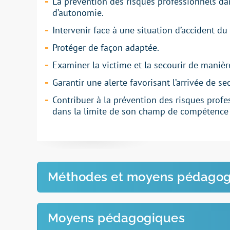
La prévention des
risques professionnels
dan
d’autonomie.
Intervenir face à une situation
d’accident du 
Protéger
de façon adaptée.
Examiner
la victime et la
secourir
de manièr
Garantir une
alerte
favorisant l’arrivée de
se
Contribuer à la prévention des
risques profe
dans la limite de son champ de compétence 
Méthodes et moyens pédagog
Apports
théoriques
et exercices
pratiques.
Moyens pédagogiques